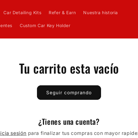
Car Detailing Kits
Refer & Earn
Nuestra historia
uentes
Custom Car Key Holder
Tu carrito esta vacío
Seguir comprando
¿Tienes una cuenta?
nicia sesión
para finalizar tus compras con mayor rapide