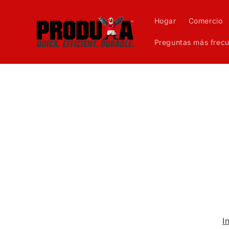
Ir
directamente
al contenido
Hogar
Comercio
Preguntas más frec
I